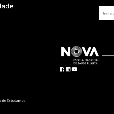
dade
A
o de Estudantes