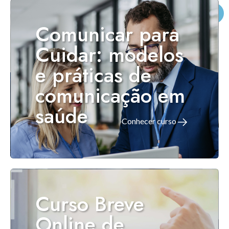
KNOWLEDGE CENTERS
Comunicar para
Cuidar: modelos
CENTROS COLABORADORES OMS
e práticas de
comunicação em
PT
saúde
Conhecer curso
Curso Breve
Online de