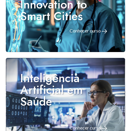
Innovation to
Smart Cities
Conhecer curso
Inteligência
Artificial em
Saúde
Conhecer curso