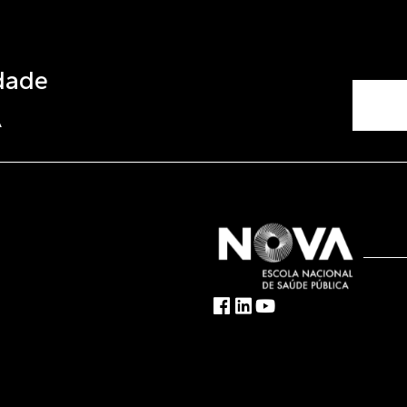
dade
A