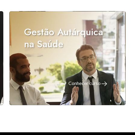
Gestão Autárquica
na Saúde
Conhecer curso