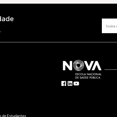
dade
A
o de Estudantes