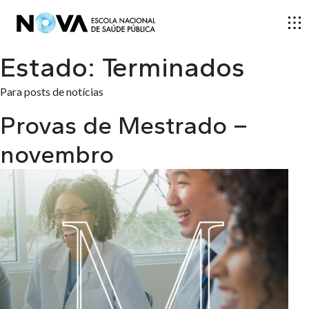
Estado:
Terminados
ESCOLA
Para posts de notícias
Provas de Mestrado –
ENSINO
novembro
INVESTIGAÇÃO
DOCENTES E INVESTIGADORES
COMUNIDADE