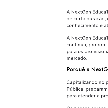
A NextGen EducaTi
de curta duração,
conhecimento e at
A NextGen EducaT
contínua, proporc
para os profissio
mercado.
Porquê a Next
Capitalizando no 
Pública, preparam
para atender à pr