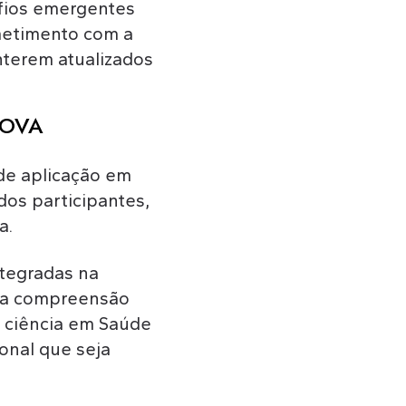
fios emergentes
metimento com a
terem atualizados
 NOVA
de aplicação em
dos participantes,
a.
ntegradas na
ma compreensão
a ciência em Saúde
ional que seja