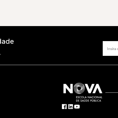
dade
A