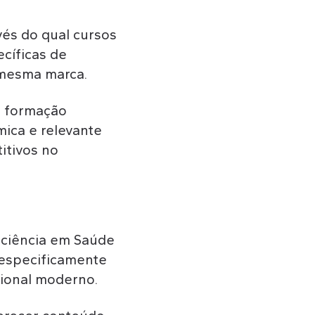
és do qual cursos
cíficas de
 mesma marca.
m formação
ica e relevante
itivos no
 ciência em Saúde
 especificamente
sional moderno.