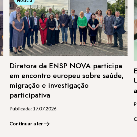
Notícia
Notícia
Diretora da ENSP NOVA participa
e
em encontro europeu sobre saúde,
migração e investigação
participativa
P
Publicada: 17.07.2026
C
Continuar a ler