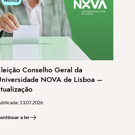
Notícia
Notícia
Eleição Conselho Geral da
Universidade NOVA de Lisboa –
atualização
ublicada: 13.07.2026
ontinuar a ler