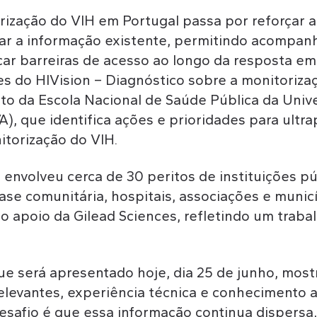
rização do VIH em Portugal passa por reforçar 
 usar a informação existente, permitindo acompan
car barreiras de acesso ao longo da resposta em
s do HIVision – Diagnóstico sobre a monitoriza
eto da Escola Nacional de Saúde Pública da Uni
, que identifica ações e prioridades para ultra
torização do VIH.
 envolveu cerca de 30 peritos de instituições p
se comunitária, hospitais, associações e municí
 apoio da Gilead Sciences, refletindo um trabal
 que será apresentado hoje, dia 25 de junho, most
elevantes, experiência técnica e conhecimento
desafio é que essa informação continua dispersa