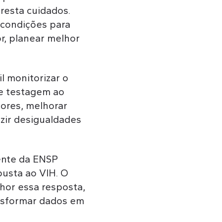
resta cuidados.
r condições para
r, planear melhor
l monitorizar o
 e testagem ao
tores, melhorar
uzir desigualdades
ente da ENSP
usta ao VIH. O
hor essa resposta,
ansformar dados em