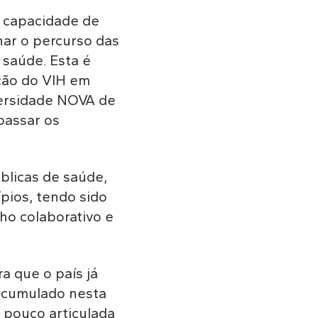
a capacidade de
har o percurso das
 saúde. Esta é
ção do VIH em
versidade NOVA de
passar os
úblicas de saúde,
pios, tendo sido
ho colaborativo e
ra que o país já
 acumulado nesta
, pouco articulada