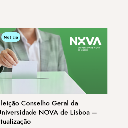
Notícia
Notícia
Eleição Conselho Geral da
Universidade NOVA de Lisboa –
atualização