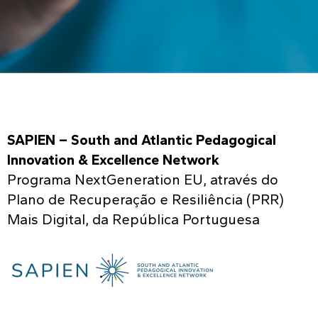
KNOWLEDGE CENTERS
CENTROS COLABORADORES OMS
SAPIEN – South and Atlantic Pedagogical
PT
Innovation & Excellence Network
Programa NextGeneration EU, através do
Plano de Recuperação e Resiliência (PRR)
Mais Digital, da República Portuguesa