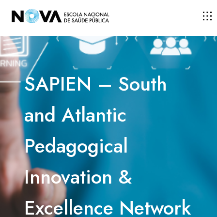
ESCOLA
SAPIEN – South
ENSINO
and Atlantic
INVESTIGAÇÃO
Pedagogical
DOCENTES E INVESTIGADORES
Innovation &
COMUNIDADE
Excellence Network