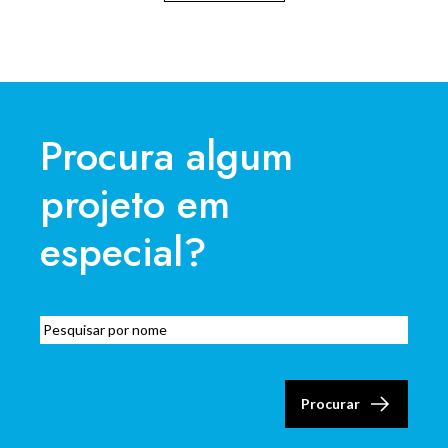
Procura algum
projeto em
especial?​
Procurar