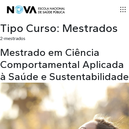
Tipo Curso:
Mestrados
ESCOLA
2-mestrados
Mestrado em Ciência
ENSINO
Comportamental Aplicada
à Saúde e Sustentabilidade
INVESTIGAÇÃO
DOCENTES E INVESTIGADORES
COMUNIDADE