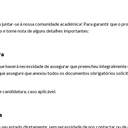
 juntar-se à nossa comunidade académica! Para garantir que o pr
 e tome nota de alguns detalhes importantes:
ra
que haverá necessidade de assegurar que preencheu integralmente 
 que assegure que anexou todos os documentos obrigatórios solicit
 candidatura, caso aplicável.
a
seu estado diretamente, sem necessidade de nos contactar ou de 