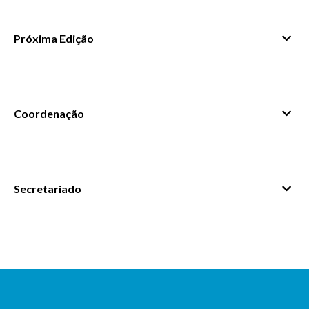
Próxima Edição
Abril 2026
Junho 2025
Coordenação
Secretariado
Ana Rita Goes
candidaturas@ensp.unl.pt
Professora Auxiliar
Ver bio