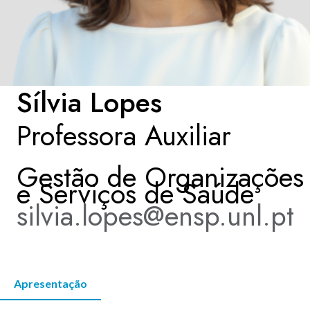
KNOWLEDGE CENTERS
CENTROS COLABORADORES OMS
Sílvia Lopes
Professora Auxiliar
PT
Gestão de Organizações
e Serviços de Saúde
silvia.lopes@ensp.unl.pt
Apresentação